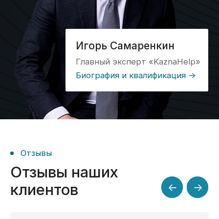
Кейс №5
Открытие лицевого
счета, установка ПО,
получение аванса
Кейс №6
Консультация,
открытие ЛС,
формирование
платежей
Блог
Все о казначейском
счете — в наших статьях