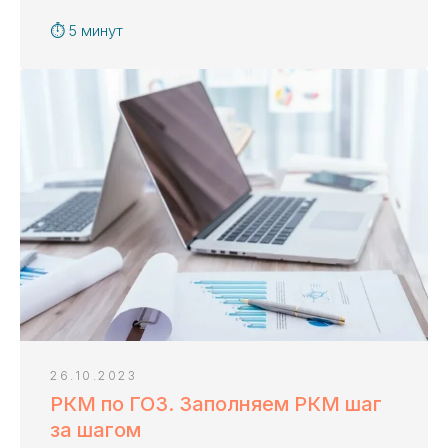
⏱ 5 минут
Получить консультацию ->
Перезвоним в течение 20 минут
Казначейское сопровождение
по всей России
Ольга Осипова
Ведущий эксперт «KaznaHelp»
Биография и квалификация ->
26.10.2023
РКМ по ГОЗ. Заполняем РКМ шаг
за шагом