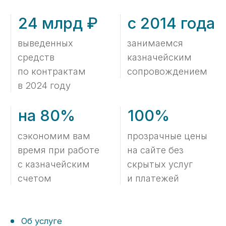
Об услуге
Как мы работаем
Что потребуется от вас
01
для бесплатного анализа
контракта?
Подписываем с вами договор NDA
(опционально);
Отправляете нам на анализ
заключенный контракт или его
проект.
Что вы получите
02
по результатам данного
анализа?
Проверим контракт на соответствие