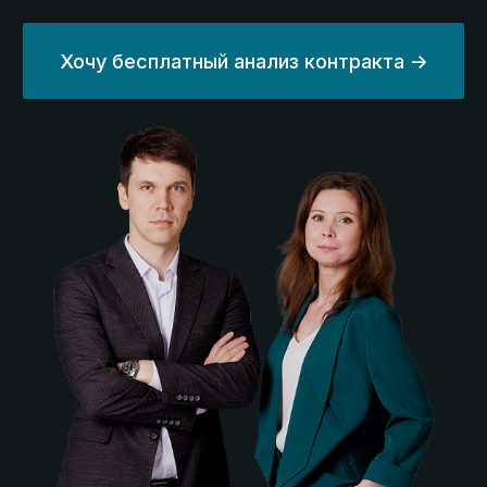
Работаем с контрактами в любой отрасли,
в любой валюте, с любыми видами
расчётов, гарантиями и субсидиями.
Личный эксперт
онлайн
Ваш личный эксперт будет сопровождать
вас на протяжении всего процесса.
Ваши данные
под защитой
Полная конфиденциальность при работе
со всеми заказчиками, начинаем работу
с подписания NDA.
Сроки