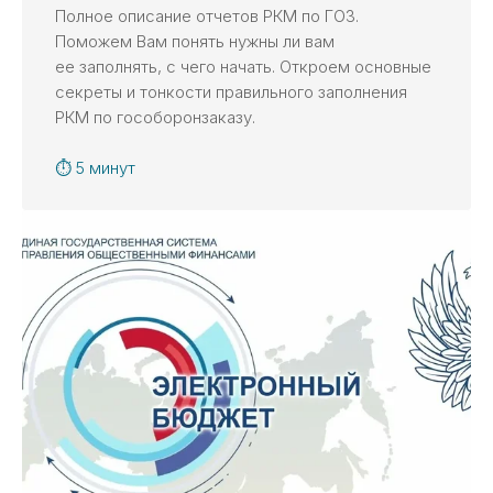
Полное описание отчетов РКМ по ГОЗ.
Поможем Вам понять нужны ли вам
ее заполнять, с чего начать. Откроем основные
Контакты
секреты и тонкости правильного заполнения
РКМ по гособоронзаказу.
+7 (917) 887-95-50
info@kaznahelp.ru
⏱ 5 минут
Пн-Пт: 9:00 - 18:00
Сб-Вс: выходной
Заказать звонок
Наши публикации
в онлайн-изданиях