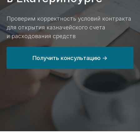
Получить консультацию ->
24 млрд ₽
с 2014 года
выведенных
занимаемся
средств
казначейским
по контрактам
сопровождением
в 2024 году
на 80%
100%
сэкономим вам
прозрачные цены
время при работе
на сайте без
с казначейским
скрытых услуг
счетом
и платежей