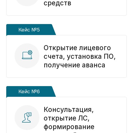
Услуги
Предоставляем полный
комплекс услуг
казначейского
сопровождения