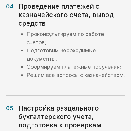
Игорь Самаренкин
Главный эксперт «KaznaHelp»
Биография и квалификация ->
Отзывы
Отзывы наших
клиентов
ООО «Волгоградский Завод
Резервуарных Конструкций»
Расходование средств (ОБС счет)
Раздельный бухгалтерский учет