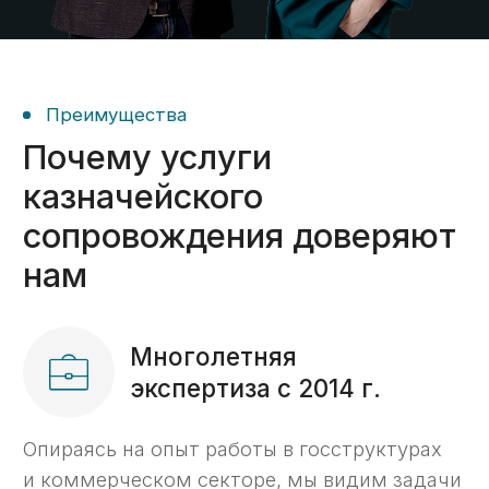
На
80%
сэкономим ваше
время при работе
с казначейским счетом
Прокрутите для
просмотра таблицы
С нашим
Услуга
Самостоятельно
сопровождением
Открытие
3 дня
2 недели
счета ->
Получение
2 дня
10 дней
ЭЦП ->
Установка
и настройка
2 часа
2 дня
ГИИС ЭБ ->
Проведение
5 дней
10 дней
платежей ->