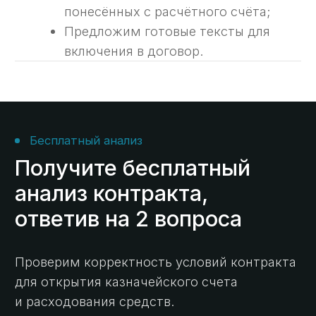
Преимущества
Почему услуги
казначейского
сопровождения доверяют
нам
Многолетняя
экспертиза с 2014 г.
Опираясь на опыт работы в госструктурах
и коммерческом секторе, мы видим задачи
со всех сторон и предлагаем самые
эффективные решения.
Все виды
контрактов