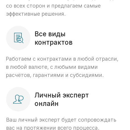
Как мы работаем
6 этапов комплексного
казначейского
сопровождения
Бесплатный анализ контракта
01
Проверим контракт на возможность
открытия счета и вывода средств.
Открытие счета
02
Откроем для вас казначейский счет;
Подготовим и доставим документы
в казначейство;
Согласуем с казначейством
и предоставим реквизиты вашего
счета.