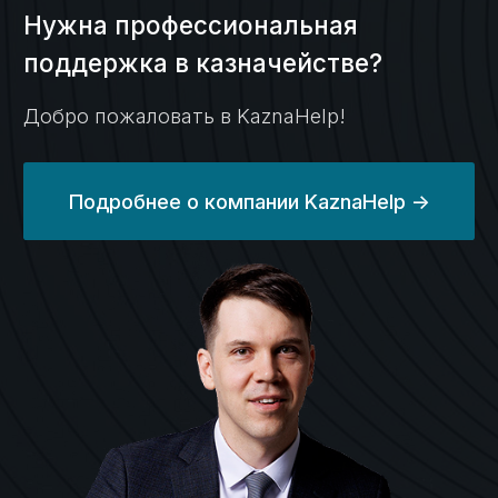
платежного
процесса
и раздельный учет
Кейс №3
Платежи
с казначейского
счета в рамках
казначейского
обеспечения
обязательств (КОО)
Кейс №4
Возврат потраченных
на гос контракт
средств