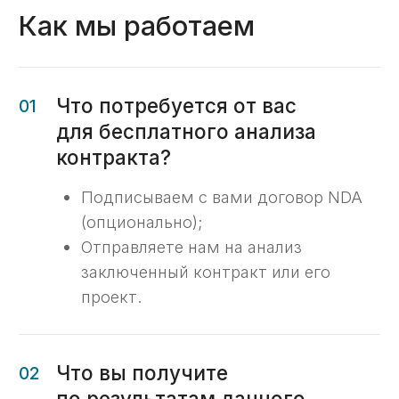
требованиям казначейства РФ;
Найдём ошибки, из-за которых
могут отказать в открытии лицевого
счёта;
Дадим чек-лист обязательных
условий с конкретными
рекомендациями;
Подскажем формулировки,
упрощающие согласование
«сведений об операциях с целевыми
средствами»;
Подскажем формулировки,
упрощающие возмещение расходов,
понесённых с расчётного счёта;
Предложим готовые тексты для
включения в договор.
Бесплатный анализ
Получите бесплатный