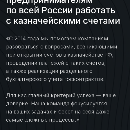
Кейсы
Кейсы по услугам
казначейского
сопровождения:
Кейс №1
Открытие
казначейского счета
и осуществление
платежей для
торгово-закупочной
компании
Кейс №2
Сопровождение