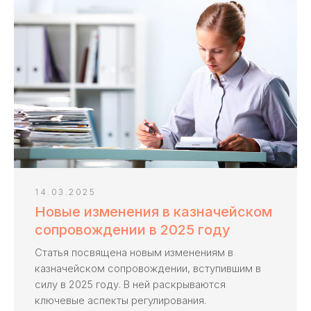
Спросите у эксперта,
это бесплатно.
Получить консультацию ->
Задать вопрос
Если остались вопросы,
оставьте заявку
на бесплатную
14.03.2025
консультацию
Новые изменения в казначейском
сопровождении в 2025 году
Расскажем последовательность действий
Статья посвящена новым изменениям в
при работе с казначейским счетом
казначейском сопровождении, вступившим в
Согласуем перечень услуг
силу в 2025 году. В ней раскрываются
Сделаем бесплатный анализ контракта
ключевые аспекты регулирования.
на соответствие законодательству