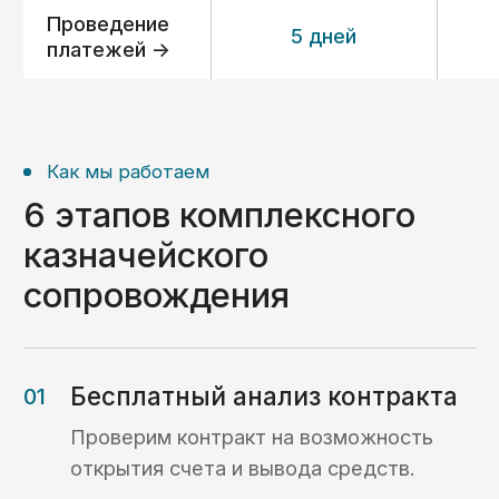
Получить консультацию ->
О компании
С 2014 года помогаем
предпринимателям
по всей России работать
с казначейскими счетами
«С 2014 года мы помогаем компаниям
разобраться с вопросами, возникающими
при открытии счетов в казначействе РФ,
проведении платежей с таких счетов,
а также реализации раздельного
бухгалтерского учета госконтрактов.
Для нас главный критерий успеха — ваше
доверие. Наша команда фокусируется