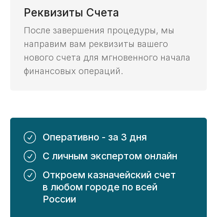
под защитой
Полная конфиденциальность при работе
со всеми заказчиками, начинаем работу
с подписания NDA.
Сроки
На
80%
сэкономим ваше
время при работе
с казначейским счетом
Прокрутите для
просмотра таблицы
С нашим
Услуга
Самостоятельно
сопровождением
Открытие
3 дня
2 недели
счета ->