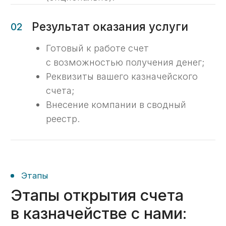
04
Установим и настроим ГИИС
Электронный бюджет
Наши специалисты удаленно
произведут установку и настройку
казначейского банк клиента
(опционально).
05
Заявление на открытие
казначейского счета
Подадим документы на открытие
лицевого счета в казначействе.
Подача происходит в программной
среде ГИИС Электронный бюджет.