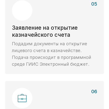
экспертиза с 2014 г.
Опираясь на опыт работы в госструктурах
и коммерческом секторе, мы видим задачи
со всех сторон и предлагаем самые
эффективные решения.
Все виды
контрактов
Работаем с контрактами в любой отрасли,
в любой валюте, с любыми видами
расчётов, гарантиями и субсидиями.
Личный эксперт
онлайн
Ваш личный эксперт будет сопровождать
вас на протяжении всего процесса.
Ваши данные