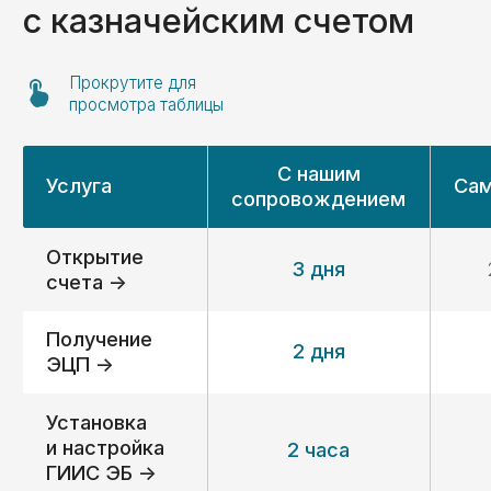
Игорь Самаренкин
Главный эксперт «KaznaHelp»
Биография и квалификация ->
Отзывы
Отзывы наших
клиентов