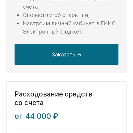
Как мы работаем
Что потребуется
01
для открытия счета?
Подписанный договор с заказчиком;
Программа ГИИС Электронный
бюджет;
Налоговая ЭЦП;
Карта партнера с реквизитами
вашей организации;
Форма официального бланка вашей
организации;
Визит в казначейство
(опционально).
Результат оказания услуги
02
Готовый к работе счет
с возможностью получения денег;
Реквизиты вашего казначейского
счета;