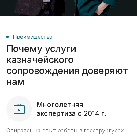
Подготовим необходимые
документы;
Сформируем платежные поручения;
Решим все вопросы с казначейством.
Настройка раздельного
05
бухгалтерского учета,
подготовка к проверкам
Организуем систему учёта;
Подготовим необходимые
документы для соответствия
требованиям закона;
подготовим вас к проверкам.
Экономическое
06
сопровождение
Организуем систему учёта;
Подготовим необходимые
документы для соответствия
требованиям закона;