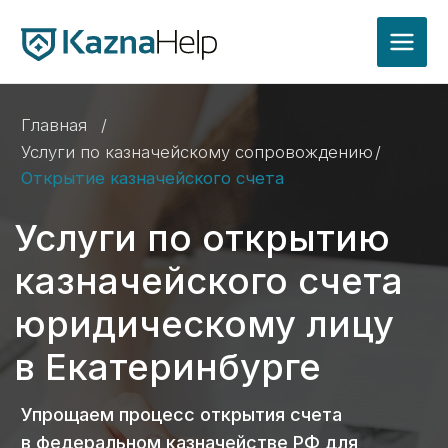
Главная
/
Услуги по казначейскому сопровождению
/
Открытие казначейского счета
Услуги по открытию
казначейского счета
юридическому лицу
в Екатеринбурге
Упрощаем процесс открытия счета
в федеральном казначействе РФ для
зачисления средств по:
госконтрактам
гособоронзаказу
субсидиям
грантам