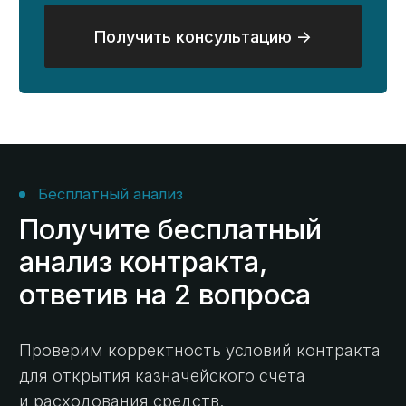
Получение
2 дня
10 дней
ЭЦП ->
Установка
и настройка
2 часа
2 дня
ГИИС ЭБ ->
Проведение
5 дней
10 дней
платежей ->
Как мы работаем
6 этапов комплексного
казначейского
сопровождения
Бесплатный анализ контракта
01
Проверим контракт на возможность
открытия счета и вывода средств.