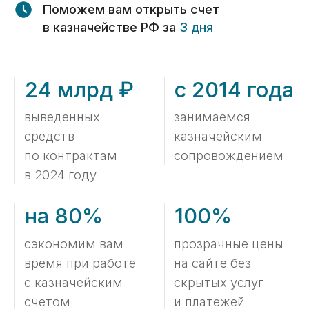
время при работе
на сайте без
с казначейским
скрытых услуг
счетом
и платежей
Тарифы
Стоимость услуг по
открытию казначейского
счета
Открыть счет в казначействе
15 000 ₽
Подготовим документы;
Подадим заявление на открытие
счета;
Оповестим об открытии.