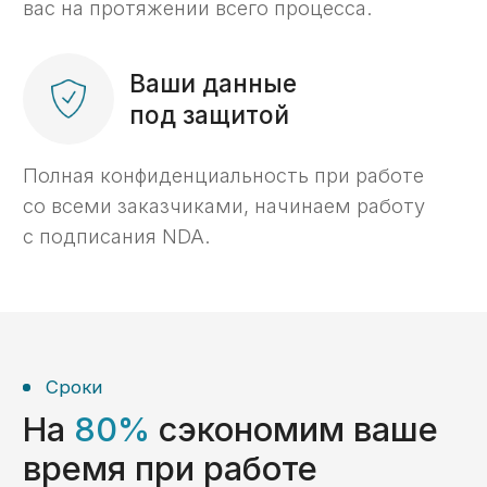
«С 2014 года мы помогаем компаниям
разобраться с вопросами, возникающими
при открытии счетов в казначействе РФ,
проведении платежей с таких счетов,
а также реализации раздельного
бухгалтерского учета госконтрактов.
Для нас главный критерий успеха — ваше
доверие. Наша команда фокусируется
на ваших задачах и берет на себя даже
самые сложные процессы.»
Нужна профессиональная
поддержка в казначействе?
Добро пожаловать в KaznaHelp!
Подробнее о компании KaznaHelp ->