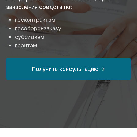
Получить консультацию ->
Поможем вам открыть счет
в казначействе РФ за
3 дня
24 млрд ₽
с 2014 года
выведенных
занимаемся
средств
казначейским
по контрактам
сопровождением
в 2024 году
на 80%
100%
сэкономим вам
прозрачные цены