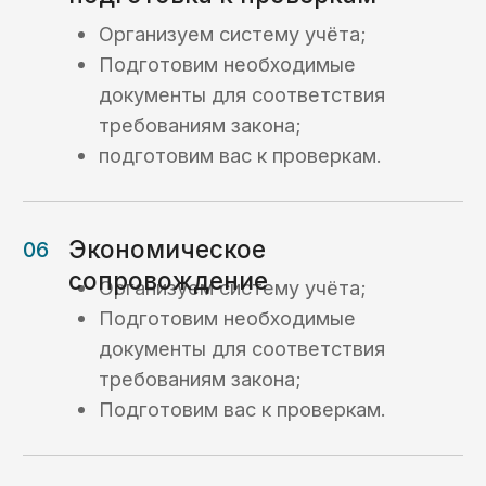
компании
Кейс №2
Сопровождение
платежного
процесса
и раздельный учет
Кейс №3
Платежи
с казначейского
счета в рамках
казначейского
обеспечения
обязательств (КОО)
Кейс №4