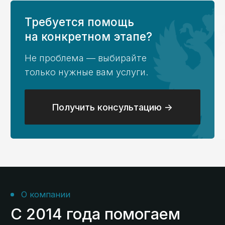
Возврат потраченных
на гос контракт
средств
Кейс №5
Открытие лицевого
счета, установка ПО,
получение аванса
Кейс №6
Консультация,
открытие ЛС,
формирование
платежей