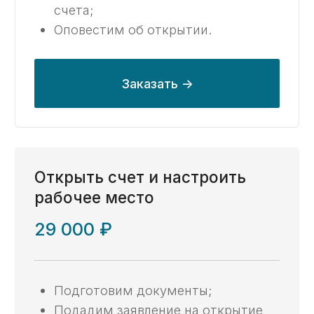
Расходование средств
со счета
от 44 000 ₽
Объясним как платить со счета
и какие документы для этого
нужны;
Оформим платежи и проверим
документы;
Отработаем замечания
казначейства;
Ответим на все ваши вопросы.
Заказать ->
Об услуге