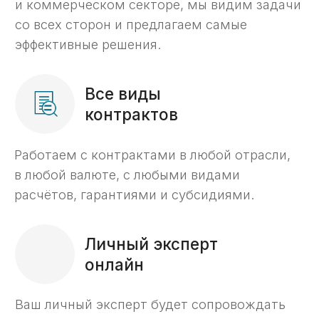
Подготовим вас к проверкам.
Требуется помощь
на конкретном этапе?
Не проблема — выбирайте
только нужные вам услуги.
Получить консультацию ->
О компании
С 2014 года помогаем
предпринимателям
по всей России работать
с казначейскими счетами